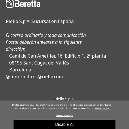
Riello S.p.A. Sucursal en España
El correo ordinario y toda comunicación
Postal deberán enviarse a la siguiente
dirección:
Camí de Can Ametller, 16, Edificio 1, 2ª planta
08195 Sant Cugat del Vallès
Barcelona
@:
inforiello.es@riello.com
Riello S.p.A.
COMPANY SUBJECT TO THE DIRECTION AND COORDINATION OF
By clicking “Accept All Cookies”, you agree to the storing of cookies on your device to enhance
site navigation, analyze site usage, and assist in our marketing efforts.
Cookie policy
ARISTON HOLDING NV
Whistleblowing
Code of Ethics
EU Data Act
Cookie Settings
Privacy Policy
Cookie Policy
Cookie Preferences
Disable All