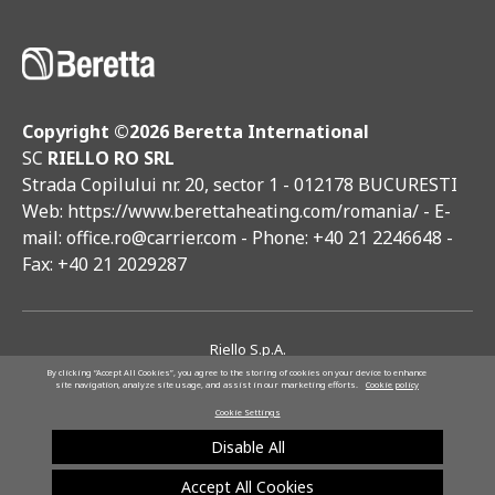
Copyright ©
2026 Beretta International
SC
RIELLO RO SRL
Strada Copilului nr. 20, sector 1 - 012178 BUCURESTI
Web:
https://www.berettaheating.com/romania/
- E-
mail:
office.ro@carrier.com
- Phone: +40 21 2246648 -
Fax: +40 21 2029287
Riello S.p.A.
COMPANY SUBJECT TO THE DIRECTION AND COORDINATION OF
By clicking “Accept All Cookies”, you agree to the storing of cookies on your device to enhance
site navigation, analyze site usage, and assist in our marketing efforts.
Cookie policy
ARISTON HOLDING NV
Whistleblowing
Code of Ethics
EU Data Act
Cookie Settings
Privacy Policy
Cookie Policy
Cookie Preferences
Disable All
Accept All Cookies