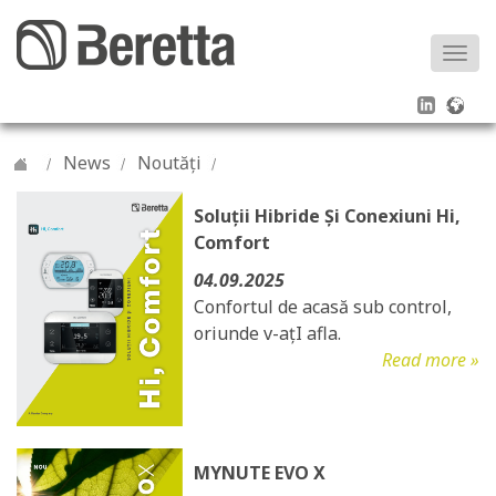
Togg
navi
News
Noutăți
Soluții Hibride Și Conexiuni Hi,
Comfort
04.09.2025
Confortul de acasă sub control,
oriunde v-ațI afla.
Read more »
MYNUTE EVO X